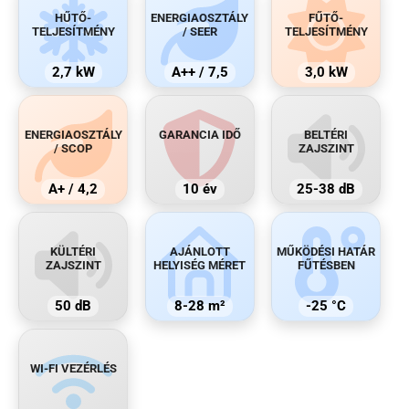
HŰTŐ-
ENERGIAOSZTÁLY
FŰTŐ-
TELJESÍTMÉNY
/ SEER
TELJESÍTMÉNY
2,7 kW
A++ / 7,5
3,0 kW
ENERGIAOSZTÁLY
GARANCIA IDŐ
BELTÉRI
/ SCOP
ZAJSZINT
A+ / 4,2
10 év
25-38 dB
KÜLTÉRI
AJÁNLOTT
MŰKÖDÉSI HATÁR
ZAJSZINT
HELYISÉG MÉRET
FŰTÉSBEN
50 dB
8-28 m²
-25 °C
WI-FI VEZÉRLÉS