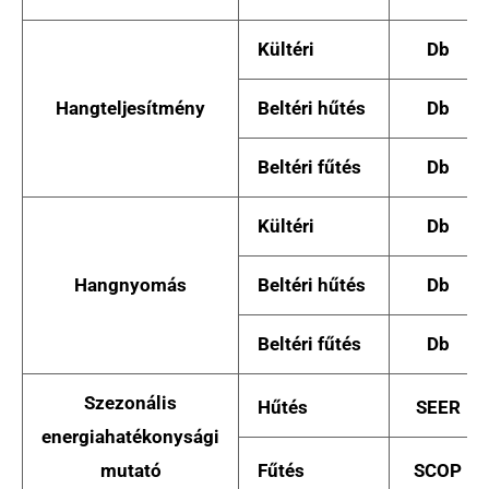
Kültéri
Db
Hangteljesítmény
Beltéri hűtés
Db
Beltéri fűtés
Db
Kültéri
Db
Hangnyomás
Beltéri hűtés
Db
Beltéri fűtés
Db
Szezonális
Hűtés
SEER
energiahatékonysági
mutató
Fűtés
SCOP