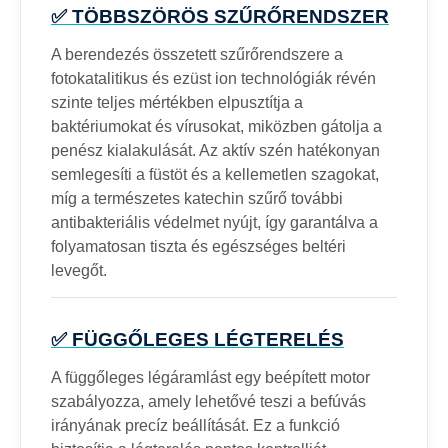
✅ TÖBBSZÖRÖS SZŰRŐRENDSZER
A berendezés összetett szűrőrendszere a
fotokatalitikus és ezüst ion technológiák révén
szinte teljes mértékben elpusztítja a
baktériumokat és vírusokat, miközben gátolja a
penész kialakulását. Az aktív szén hatékonyan
semlegesíti a füstöt és a kellemetlen szagokat,
míg a természetes katechin szűrő további
antibakteriális védelmet nyújt, így garantálva a
folyamatosan tiszta és egészséges beltéri
levegőt.
✅ FÜGGŐLEGES LÉGTERELÉS
A függőleges légáramlást egy beépített motor
szabályozza, amely lehetővé teszi a befúvás
irányának precíz beállítását. Ez a funkció