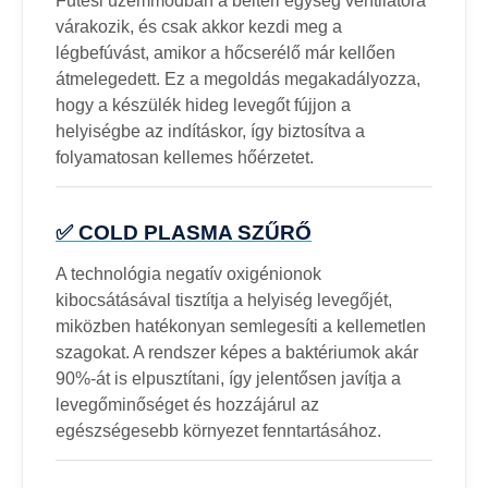
Fűtési üzemmódban a beltéri egység ventilátora
várakozik, és csak akkor kezdi meg a
légbefúvást, amikor a hőcserélő már kellően
átmelegedett. Ez a megoldás megakadályozza,
hogy a készülék hideg levegőt fújjon a
helyiségbe az indításkor, így biztosítva a
folyamatosan kellemes hőérzetet.
✅ COLD PLASMA SZŰRŐ
A technológia negatív oxigénionok
kibocsátásával tisztítja a helyiség levegőjét,
miközben hatékonyan semlegesíti a kellemetlen
szagokat. A rendszer képes a baktériumok akár
90%-át is elpusztítani, így jelentősen javítja a
levegőminőséget és hozzájárul az
egészségesebb környezet fenntartásához.