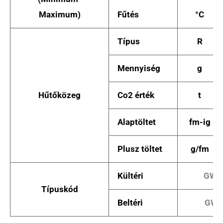
Maximum)
Fűtés
°C
Típus
R
Mennyiség
g
Hűtőközeg
Co2 érték
t
Alaptöltet
fm-ig
Plusz töltet
g/fm
Kültéri
GWH
Típuskód
Beltéri
GWH