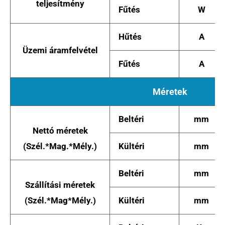
teljesítmény
Fűtés
W
Hűtés
A
Üzemi áramfelvétel
Fűtés
A
Méretek
Beltéri
mm
Nettó méretek
(Szél.*Mag.*Mély.)
Kültéri
mm
Beltéri
mm
Szállítási méretek
(Szél.*Mag*Mély.)
Kültéri
mm