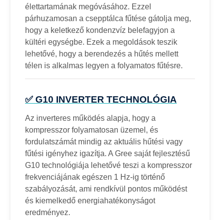
élettartamának megóvásához. Ezzel
párhuzamosan a csepptálca fűtése gátolja meg,
hogy a keletkező kondenzvíz belefagyjon a
kültéri egységbe. Ezek a megoldások teszik
lehetővé, hogy a berendezés a hűtés mellett
télen is alkalmas legyen a folyamatos fűtésre.
✅ G10 INVERTER TECHNOLÓGIA
Az inverteres működés alapja, hogy a
kompresszor folyamatosan üzemel, és
fordulatszámát mindig az aktuális hűtési vagy
fűtési igényhez igazítja. A Gree saját fejlesztésű
G10 technológiája lehetővé teszi a kompresszor
frekvenciájának egészen 1 Hz-ig történő
szabályozását, ami rendkívül pontos működést
és kiemelkedő energiahatékonyságot
eredményez.