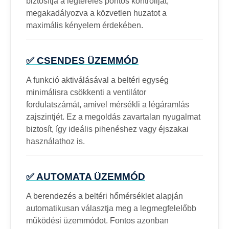
biztosítja a légterelés pontos kontrollját,
megakadályozva a közvetlen huzatot a
maximális kényelem érdekében.
✅ CSENDES ÜZEMMÓD
A funkció aktiválásával a beltéri egység
minimálisra csökkenti a ventilátor
fordulatszámát, amivel mérsékli a légáramlás
zajszintjét. Ez a megoldás zavartalan nyugalmat
biztosít, így ideális pihenéshez vagy éjszakai
használathoz is.
✅ AUTOMATA ÜZEMMÓD
A berendezés a beltéri hőmérséklet alapján
automatikusan választja meg a legmegfelelőbb
működési üzemmódot. Fontos azonban