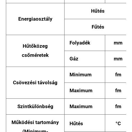
Hűtés
Energiaosztály
Fűtés
Folyadék
mm
Hűtőközeg
csőméretek
Gáz
mm
Minimum
fm
Csövezési távolság
Maximum
fm
Szintkülönbség
Maximum
fm
Működési tartomány
Hűtés
°C
(Minimum-