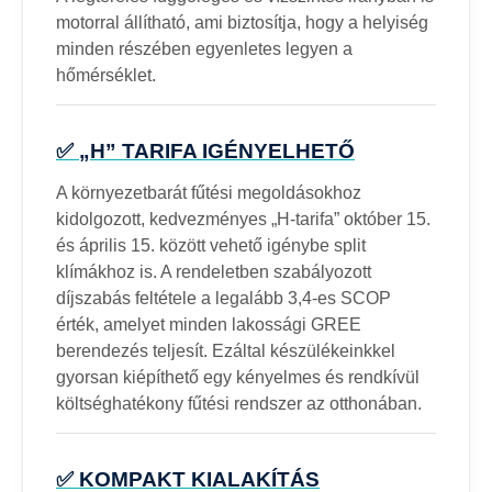
motorral állítható, ami biztosítja, hogy a helyiség
minden részében egyenletes legyen a
hőmérséklet.
✅ „H” TARIFA IGÉNYELHETŐ
A környezetbarát fűtési megoldásokhoz
kidolgozott, kedvezményes „H-tarifa” október 15.
és április 15. között vehető igénybe split
klímákhoz is. A rendeletben szabályozott
díjszabás feltétele a legalább 3,4-es SCOP
érték, amelyet minden lakossági GREE
berendezés teljesít. Ezáltal készülékeinkkel
gyorsan kiépíthető egy kényelmes és rendkívül
költséghatékony fűtési rendszer az otthonában.
✅ KOMPAKT KIALAKÍTÁS