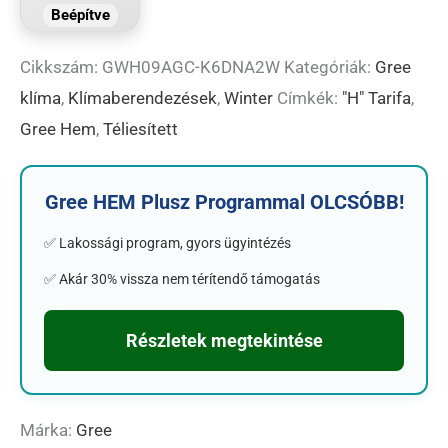
Beépítve
Cikkszám:
GWH09AGC-K6DNA2W
Kategóriák:
Gree
klíma
,
Klímaberendezések
,
Winter
Címkék:
"H" Tarifa
,
Gree Hem
,
Téliesített
Gree HEM Plusz Programmal OLCSÓBB!
✅ Lakossági program, gyors ügyintézés
✅ Akár 30% vissza nem térítendő támogatás
Részletek megtekintése
Márka:
Gree