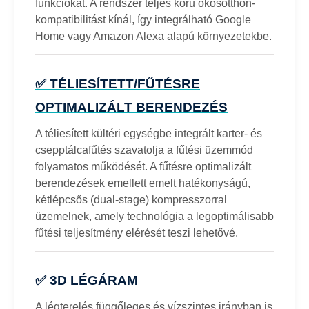
funkciókat. A rendszer teljes körű okosotthon-
kompatibilitást kínál, így integrálható Google
Home vagy Amazon Alexa alapú környezetekbe.
✅ TÉLIESÍTETT/FŰTÉSRE
OPTIMALIZÁLT BERENDEZÉS
A téliesített kültéri egységbe integrált karter- és
csepptálcafűtés szavatolja a fűtési üzemmód
folyamatos működését. A fűtésre optimalizált
berendezések emellett emelt hatékonyságú,
kétlépcsős (dual-stage) kompresszorral
üzemelnek, amely technológia a legoptimálisabb
fűtési teljesítmény elérését teszi lehetővé.
✅ 3D LÉGÁRAM
A légterelés függőleges és vízszintes irányban is