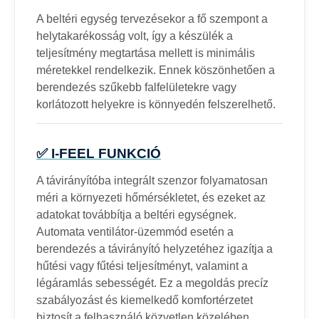
A beltéri egység tervezésekor a fő szempont a
helytakarékosság volt, így a készülék a
teljesítmény megtartása mellett is minimális
méretekkel rendelkezik. Ennek köszönhetően a
berendezés szűkebb falfelületekre vagy
korlátozott helyekre is könnyedén felszerelhető.
✅ I-FEEL FUNKCIÓ
A távirányítóba integrált szenzor folyamatosan
méri a környezeti hőmérsékletet, és ezeket az
adatokat továbbítja a beltéri egységnek.
Automata ventilátor-üzemmód esetén a
berendezés a távirányító helyzetéhez igazítja a
hűtési vagy fűtési teljesítményt, valamint a
légáramlás sebességét. Ez a megoldás precíz
szabályozást és kiemelkedő komfortérzetet
biztosít a felhasználó közvetlen közelében.