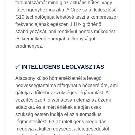
fordulatszámát mindig az aktuális hűtési vagy
fűtési igényhez igazítja. A Gree saját fejlesztésű
G10 technológiája lehetővé teszi a kompresszor
frekvenciájának egészen 1 Hz-ig történő
szabályozását, ami rendkívül pontos működést
és kiemelkedő energiahatékonyságot
eredményez.
✅ INTELLIGENS LEOLVASZTÁS
Alacsony külső hőmérsékletnél a levegő
nedvességtartalma ráfagyhat a hőcserélőre, ami
gátolja a fűtéshez szükséges légáramlást. A
vezérlés ezért folyamatosan elemzi az üzemi
adatokat, és a mért értékek alapján csak
szükség esetén indítja el az automatikus
jégmentesítést. Ez az intelligens megoldás
megóvja a kültéri egységet a lejegesedéstől,