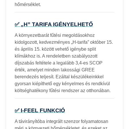
hőmérséklet.
✅ „H” TARIFA IGÉNYELHETŐ
A környezetbarát fűtési megoldásokhoz
kidolgozott, kedvezményes „H-tarifa” október 15.
és április 15. között vehető igénybe split
klímákhoz is. A rendeletben szabályozott
díjszabás feltétele a legalább 3,4-es SCOP
érték, amelyet minden lakossági GREE
berendezés teljesít. Ezáltal készülékeinkkel
gyorsan kiépíthető egy kényelmes és rendkívül
költséghatékony fűtési rendszer az otthonában.
✅ I-FEEL FUNKCIÓ
A távirányítóba integrált szenzor folyamatosan
méri a környezeti hőmérsékletet, és ezeket az