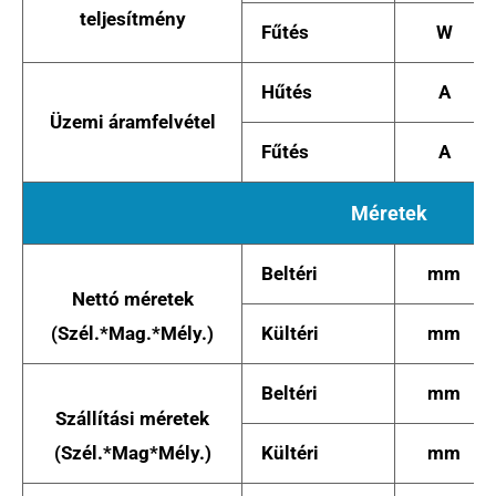
teljesítmény
Fűtés
W
Hűtés
A
Üzemi áramfelvétel
Fűtés
A
Méretek
Beltéri
mm
Nettó méretek
(Szél.*Mag.*Mély.)
Kültéri
mm
Beltéri
mm
Szállítási méretek
(Szél.*Mag*Mély.)
Kültéri
mm