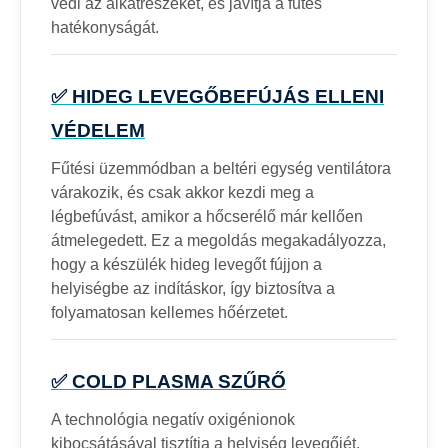
védi az alkatrészeket, és javítja a fűtés
hatékonyságát.
✅ HIDEG LEVEGŐBEFÚJÁS ELLENI
VÉDELEM
Fűtési üzemmódban a beltéri egység ventilátora
várakozik, és csak akkor kezdi meg a
légbefúvást, amikor a hőcserélő már kellően
átmelegedett. Ez a megoldás megakadályozza,
hogy a készülék hideg levegőt fújjon a
helyiségbe az indításkor, így biztosítva a
folyamatosan kellemes hőérzetet.
✅ COLD PLASMA SZŰRŐ
A technológia negatív oxigénionok
kibocsátásával tisztítja a helyiség levegőjét,