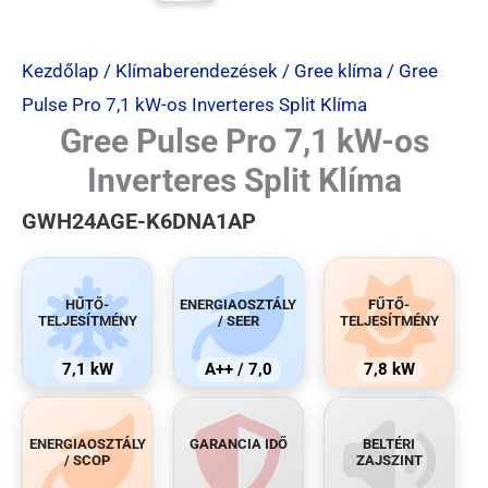
Kezdőlap
/
Klímaberendezések
/
Gree klíma
/ Gree
Pulse Pro 7,1 kW-os Inverteres Split Klíma
Gree Pulse Pro 7,1 kW-os
Inverteres Split Klíma
GWH24AGE-K6DNA1AP
HŰTŐ-
ENERGIAOSZTÁLY
FŰTŐ-
TELJESÍTMÉNY
/ SEER
TELJESÍTMÉNY
7,1 kW
A++ / 7,0
7,8 kW
ENERGIAOSZTÁLY
GARANCIA IDŐ
BELTÉRI
/ SCOP
ZAJSZINT