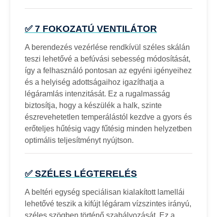
✅ 7 FOKOZATÚ VENTILÁTOR
A berendezés vezérlése rendkívül széles skálán
teszi lehetővé a befúvási sebesség módosítását,
így a felhasználó pontosan az egyéni igényeihez
és a helyiség adottságaihoz igazíthatja a
légáramlás intenzitását. Ez a rugalmasság
biztosítja, hogy a készülék a halk, szinte
észrevehetetlen temperálástól kezdve a gyors és
erőteljes hűtésig vagy fűtésig minden helyzetben
optimális teljesítményt nyújtson.
✅ SZÉLES LÉGTERELÉS
A beltéri egység speciálisan kialakított lamellái
lehetővé teszik a kifújt légáram vízszintes irányú,
széles szögben történő szabályozását. Ez a