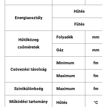
Hűtés
Energiaosztály
Fűtés
Folyadék
mm
Hűtőközeg
csőméretek
Gáz
mm
Minimum
fm
Csövezési távolság
Maximum
fm
Szintkülönbség
Maximum
fm
Működési tartomány
Hűtés
°C