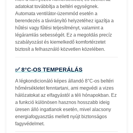
adatokat továbbítja a beltéri egységnek.
Automata ventilátor-üzemmód esetén a
berendezés a távirányító helyzetéhez igazítja a
hűtési vagy fűtési teljesítményt, valamint a
légáramlás sebességét. Ez a megoldás precíz
szabályozást és kiemelkedő komfortérzetet
biztosít a felhasználó közvetlen közelében.
✅ 8°C-OS TEMPERÁLÁS
A légkondicionáló képes állandó 8°C-os beltéri
hőmérsékletet fenntartani, ami megvédi a vizes
hálózatokat az elfagyástól a téli hónapokban. Ez
a funkció különösen hasznos hosszabb ideig
üresen álló ingatlanok esetén, mivel alacsony
energiafogyasztás mellett nyújt biztonságos
fagyvédelmet.