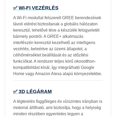
✅ WI-FI VEZÉRLÉS
A Wi-Fi modullal felszerelt GREE berendezések
távoli elérést biztosítanak a globális hálózaton
keresztül, lehetővé téve a készülék felügyeletét
bármely pontról. A GREE+ alkalmazás
interfészén keresztül kezelhető az intelligens
vezérlés, beleértve az üzemi állapotot, a
célhőmérséklet beállítását és az időzítési
funkciókat. A rendszer teljes körű okosotthon-
kompatibilitást kínál, így integrálható Google
Home vagy Amazon Alexa alapú környezetekbe.
✅ 3D LÉGÁRAM
A légterelés függőleges és vízszintes irányban is
motorral állítható, ami biztosítja, hogy a helyiség
minden részében egyenletes legyen a