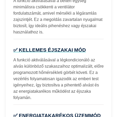
A funkció aktiválásával a beltéri egység
minimálisra csökkenti a ventilátor
fordulatszámát, amivel mérsékli a légáramlás
zajszintjét. Ez a megoldás zavartalan nyugalmat
biztosít, így ideális pihenéshez vagy éjszakai
használathoz is.
✅ KELLEMES ÉJSZAKAI MÓD
A funkció aktiválásával a légkondicionáló az
alvás különböző szakaszaihoz optimalizált, előre
programozott hőmérsékleti görbét követi. Ez a
vezérlés folyamatosan igazodik az emberi test
igényeihez, így biztosítva a pihentető alvást és
az energiatakarékos működést az éjszaka
folyamán.
✅ ENERGIATAKARÉKOS ÜZEMMÓD