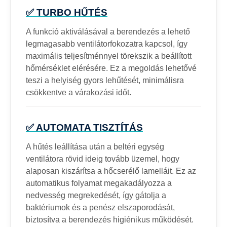
✅ TURBO HŰTÉS
A funkció aktiválásával a berendezés a lehető
legmagasabb ventilátorfokozatra kapcsol, így
maximális teljesítménnyel törekszik a beállított
hőmérséklet elérésére. Ez a megoldás lehetővé
teszi a helyiség gyors lehűtését, minimálisra
csökkentve a várakozási időt.
✅ AUTOMATA TISZTÍTÁS
A hűtés leállítása után a beltéri egység
ventilátora rövid ideig tovább üzemel, hogy
alaposan kiszárítsa a hőcserélő lamelláit. Ez az
automatikus folyamat megakadályozza a
nedvesség megrekedését, így gátolja a
baktériumok és a penész elszaporodását,
biztosítva a berendezés higiénikus működését.