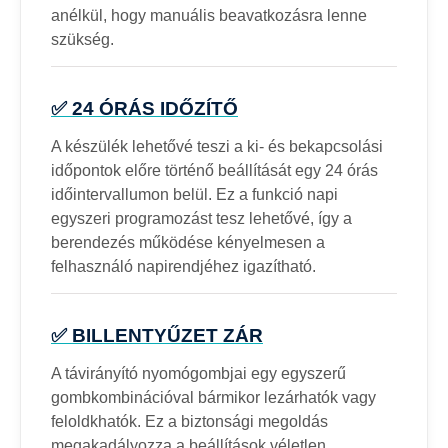
anélkül, hogy manuális beavatkozásra lenne
szükség.
✅ 24 ÓRÁS IDŐZÍTŐ
A készülék lehetővé teszi a ki- és bekapcsolási
időpontok előre történő beállítását egy 24 órás
időintervallumon belül. Ez a funkció napi
egyszeri programozást tesz lehetővé, így a
berendezés működése kényelmesen a
felhasználó napirendjéhez igazítható.
✅ BILLENTYŰZET ZÁR
A távirányító nyomógombjai egy egyszerű
gombkombinációval bármikor lezárhatók vagy
feloldkhatók. Ez a biztonsági megoldás
megakadályozza a beállítások véletlen