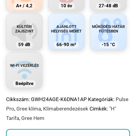
A+ / 4,2
10 év
27-48 dB
KÜLTÉRI
AJÁNLOTT
MŰKÖDÉSI HATÁR
ZAJSZINT
HELYISÉG MÉRET
FŰTÉSBEN
59 dB
66-90 m²
-15 °C
WI-FI VEZÉRLÉS
Beépítve
Cikkszám:
GWH24AGE-K6DNA1AP
Kategóriák:
Pulse
Pro
,
Gree klíma
,
Klímaberendezések
Címkék:
"H"
Tarifa
,
Gree Hem