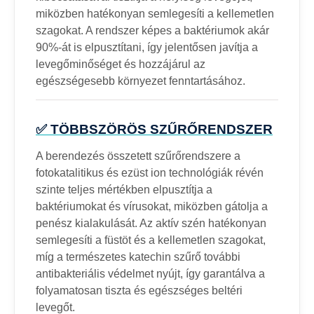
miközben hatékonyan semlegesíti a kellemetlen
szagokat. A rendszer képes a baktériumok akár
90%-át is elpusztítani, így jelentősen javítja a
levegőminőséget és hozzájárul az
egészségesebb környezet fenntartásához.
✅ TÖBBSZÖRÖS SZŰRŐRENDSZER
A berendezés összetett szűrőrendszere a
fotokatalitikus és ezüst ion technológiák révén
szinte teljes mértékben elpusztítja a
baktériumokat és vírusokat, miközben gátolja a
penész kialakulását. Az aktív szén hatékonyan
semlegesíti a füstöt és a kellemetlen szagokat,
míg a természetes katechin szűrő további
antibakteriális védelmet nyújt, így garantálva a
folyamatosan tiszta és egészséges beltéri
levegőt.