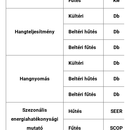
Fűtés
Kw
Kültéri
Db
Hangteljesítmény
Beltéri hűtés
Db
Beltéri fűtés
Db
Kültéri
Db
Hangnyomás
Beltéri hűtés
Db
Beltéri fűtés
Db
Szezonális
Hűtés
SEER
energiahatékonysági
mutató
Fűtés
SCOP