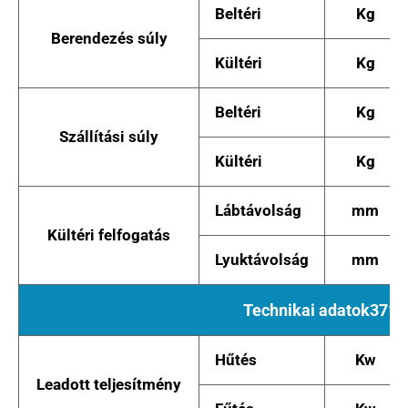
Beltéri
Kg
Berendezés súly
Kültéri
Kg
Beltéri
Kg
Szállítási súly
Kültéri
Kg
Lábtávolság
mm
Kültéri felfogatás
Lyuktávolság
mm
Technikai adatok371
Hűtés
Kw
Leadott teljesítmény