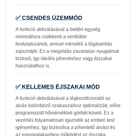
✅ CSENDES ÜZEMMÓD
A funkció aktiválásával a beltéri egység
minimálisra csökkenti a ventilátor
fordulatszámát, amivel mérsékli a légáramlás
zajszintjét. Ez a megoldás zavartalan nyugalmat
biztosít, így ideális pihenéshez vagy éjszakai
használathoz is.
✅ KELLEMES ÉJSZAKAI MÓD
A funkció aktiválásával a légkondicionáló az
alvás különböző szakaszaihoz optimalizált, előre
programozott hőmérsékleti görbét követi. Ez a
vezérlés folyamatosan igazodik az emberi test
igényeihez, így biztosítva a pihentető alvást és
az energiatakarékos működést az éjszaka