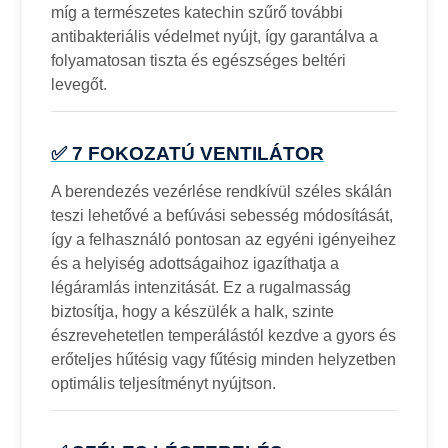
míg a természetes katechin szűrő további
antibakteriális védelmet nyújt, így garantálva a
folyamatosan tiszta és egészséges beltéri
levegőt.
✅ 7 FOKOZATÚ VENTILÁTOR
A berendezés vezérlése rendkívül széles skálán
teszi lehetővé a befúvási sebesség módosítását,
így a felhasználó pontosan az egyéni igényeihez
és a helyiség adottságaihoz igazíthatja a
légáramlás intenzitását. Ez a rugalmasság
biztosítja, hogy a készülék a halk, szinte
észrevehetetlen temperálástól kezdve a gyors és
erőteljes hűtésig vagy fűtésig minden helyzetben
optimális teljesítményt nyújtson.