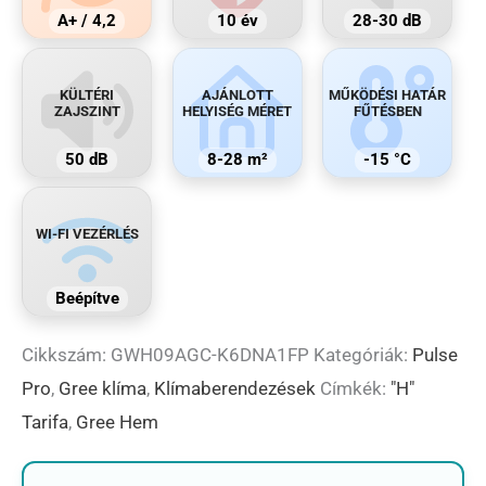
A+ / 4,2
10 év
28-30 dB
KÜLTÉRI
AJÁNLOTT
MŰKÖDÉSI HATÁR
ZAJSZINT
HELYISÉG MÉRET
FŰTÉSBEN
50 dB
8-28 m²
-15 °C
WI-FI VEZÉRLÉS
Beépítve
Cikkszám:
GWH09AGC-K6DNA1FP
Kategóriák:
Pulse
Pro
,
Gree klíma
,
Klímaberendezések
Címkék:
"H"
Tarifa
,
Gree Hem