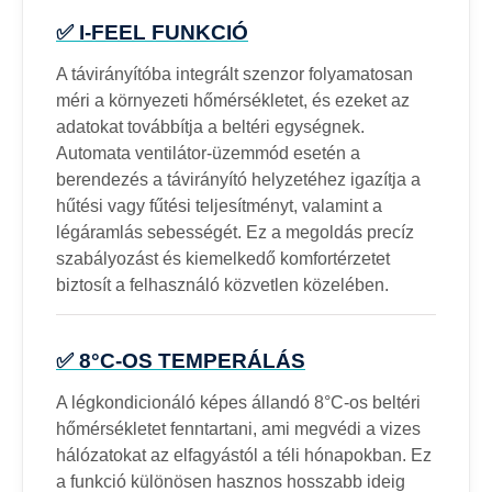
✅ I-FEEL FUNKCIÓ
A távirányítóba integrált szenzor folyamatosan
méri a környezeti hőmérsékletet, és ezeket az
adatokat továbbítja a beltéri egységnek.
Automata ventilátor-üzemmód esetén a
berendezés a távirányító helyzetéhez igazítja a
hűtési vagy fűtési teljesítményt, valamint a
légáramlás sebességét. Ez a megoldás precíz
szabályozást és kiemelkedő komfortérzetet
biztosít a felhasználó közvetlen közelében.
✅ 8°C-OS TEMPERÁLÁS
A légkondicionáló képes állandó 8°C-os beltéri
hőmérsékletet fenntartani, ami megvédi a vizes
hálózatokat az elfagyástól a téli hónapokban. Ez
a funkció különösen hasznos hosszabb ideig