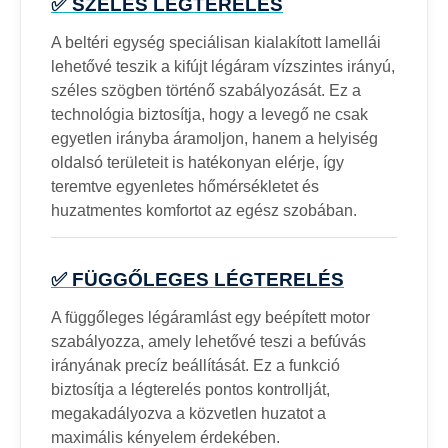
✅ SZÉLES LÉGTERELÉS
A beltéri egység speciálisan kialakított lamellái
lehetővé teszik a kifújt légáram vízszintes irányú,
széles szögben történő szabályozását. Ez a
technológia biztosítja, hogy a levegő ne csak
egyetlen irányba áramoljon, hanem a helyiség
oldalsó területeit is hatékonyan elérje, így
teremtve egyenletes hőmérsékletet és
huzatmentes komfortot az egész szobában.
✅ FÜGGŐLEGES LÉGTERELÉS
A függőleges légáramlást egy beépített motor
szabályozza, amely lehetővé teszi a befúvás
irányának precíz beállítását. Ez a funkció
biztosítja a légterelés pontos kontrollját,
megakadályozva a közvetlen huzatot a
maximális kényelem érdekében.