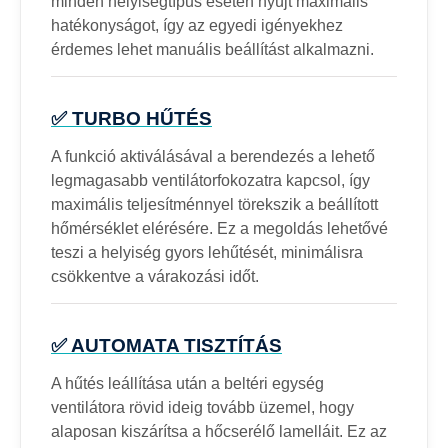
minden helyiségtípus esetén nyújt maximális
hatékonyságot, így az egyedi igényekhez
érdemes lehet manuális beállítást alkalmazni.
✅ TURBO HŰTÉS
A funkció aktiválásával a berendezés a lehető
legmagasabb ventilátorfokozatra kapcsol, így
maximális teljesítménnyel törekszik a beállított
hőmérséklet elérésére. Ez a megoldás lehetővé
teszi a helyiség gyors lehűtését, minimálisra
csökkentve a várakozási időt.
✅ AUTOMATA TISZTÍTÁS
A hűtés leállítása után a beltéri egység
ventilátora rövid ideig tovább üzemel, hogy
alaposan kiszárítsa a hőcserélő lamelláit. Ez az