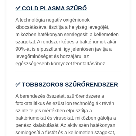
✅ COLD PLASMA SZŰRŐ
A technológia negatív oxigénionok
kibocsátásával tisztítja a helyiség levegőjét,
miközben hatékonyan semlegesíti a kellemetlen
szagokat. A rendszer képes a baktériumok akár
90%-át is elpusztítani, így jelentősen javítja a
levegőminőséget és hozzájárul az
egészségesebb környezet fenntartásához.
✅ TÖBBSZÖRÖS SZŰRŐRENDSZER
A berendezés összetett szűrőrendszere a
fotokatalitikus és ezüst ion technológiák révén
szinte teljes mértékben elpusztítja a
baktériumokat és vírusokat, miközben gátolja a
penész kialakulását. Az aktív szén hatékonyan
semlegesíti a füstöt és a kellemetlen szagokat,