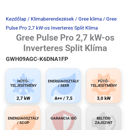
Kezdőlap
/
Klímaberendezések
/
Gree klíma
/ Gree
Pulse Pro 2,7 kW-os Inverteres Split Klíma
Gree Pulse Pro 2,7 kW-os
Inverteres Split Klíma
GWH09AGC-K6DNA1FP
HŰTŐ-
ENERGIAOSZTÁLY
FŰTŐ-
TELJESÍTMÉNY
/ SEER
TELJESÍTMÉNY
2,7 kW
A++ / 7,5
3,0 kW
ENERGIAOSZTÁLY
GARANCIA IDŐ
BELTÉRI
/ SCOP
ZAJSZINT