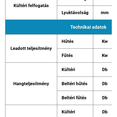
Kültéri felfogatás
Lyuktávolság
mm
Technikai adatok
Hűtés
Kw
Leadott teljesítmény
Fűtés
Kw
Kültéri
Db
Hangteljesítmény
Beltéri hűtés
Db
Beltéri fűtés
Db
Kültéri
Db