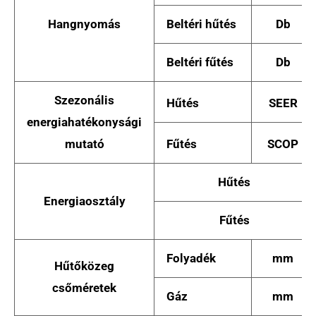
Hangnyomás
Beltéri hűtés
Db
Beltéri fűtés
Db
Szezonális
Hűtés
SEER
energiahatékonysági
mutató
Fűtés
SCOP
Hűtés
Energiaosztály
Fűtés
Folyadék
mm
Hűtőközeg
csőméretek
Gáz
mm