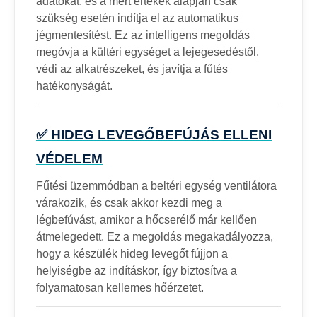
adatokat, és a mért értékek alapján csak
szükség esetén indítja el az automatikus
jégmentesítést. Ez az intelligens megoldás
megóvja a kültéri egységet a lejegesedéstől,
védi az alkatrészeket, és javítja a fűtés
hatékonyságát.
✅ HIDEG LEVEGŐBEFÚJÁS ELLENI
VÉDELEM
Fűtési üzemmódban a beltéri egység ventilátora
várakozik, és csak akkor kezdi meg a
légbefúvást, amikor a hőcserélő már kellően
átmelegedett. Ez a megoldás megakadályozza,
hogy a készülék hideg levegőt fújjon a
helyiségbe az indításkor, így biztosítva a
folyamatosan kellemes hőérzetet.