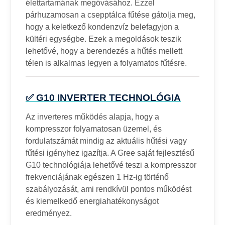
élettartamának megóvásához. Ezzel
párhuzamosan a csepptálca fűtése gátolja meg,
hogy a keletkező kondenzvíz belefagyjon a
kültéri egységbe. Ezek a megoldások teszik
lehetővé, hogy a berendezés a hűtés mellett
télen is alkalmas legyen a folyamatos fűtésre.
✅ G10 INVERTER TECHNOLÓGIA
Az inverteres működés alapja, hogy a
kompresszor folyamatosan üzemel, és
fordulatszámát mindig az aktuális hűtési vagy
fűtési igényhez igazítja. A Gree saját fejlesztésű
G10 technológiája lehetővé teszi a kompresszor
frekvenciájának egészen 1 Hz-ig történő
szabályozását, ami rendkívül pontos működést
és kiemelkedő energiahatékonyságot
eredményez.