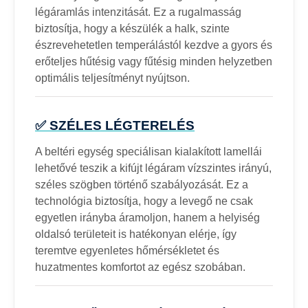
légáramlás intenzitását. Ez a rugalmasság
biztosítja, hogy a készülék a halk, szinte
észrevehetetlen temperálástól kezdve a gyors és
erőteljes hűtésig vagy fűtésig minden helyzetben
optimális teljesítményt nyújtson.
✅ SZÉLES LÉGTERELÉS
A beltéri egység speciálisan kialakított lamellái
lehetővé teszik a kifújt légáram vízszintes irányú,
széles szögben történő szabályozását. Ez a
technológia biztosítja, hogy a levegő ne csak
egyetlen irányba áramoljon, hanem a helyiség
oldalsó területeit is hatékonyan elérje, így
teremtve egyenletes hőmérsékletet és
huzatmentes komfortot az egész szobában.