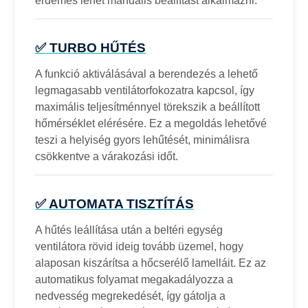
érdemes lehet manuális beállítást alkalmazni.
✅ TURBO HŰTÉS
A funkció aktiválásával a berendezés a lehető
legmagasabb ventilátorfokozatra kapcsol, így
maximális teljesítménnyel törekszik a beállított
hőmérséklet elérésére. Ez a megoldás lehetővé
teszi a helyiség gyors lehűtését, minimálisra
csökkentve a várakozási időt.
✅ AUTOMATA TISZTÍTÁS
A hűtés leállítása után a beltéri egység
ventilátora rövid ideig tovább üzemel, hogy
alaposan kiszárítsa a hőcserélő lamelláit. Ez az
automatikus folyamat megakadályozza a
nedvesség megrekedését, így gátolja a