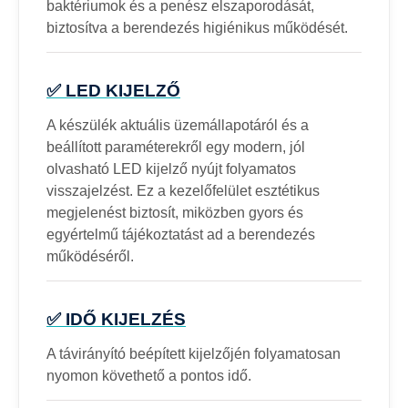
baktériumok és a penész elszaporodását,
biztosítva a berendezés higiénikus működését.
✅ LED KIJELZŐ
A készülék aktuális üzemállapotáról és a
beállított paraméterekről egy modern, jól
olvasható LED kijelző nyújt folyamatos
visszajelzést. Ez a kezelőfelület esztétikus
megjelenést biztosít, miközben gyors és
egyértelmű tájékoztatást ad a berendezés
működéséről.
✅ IDŐ KIJELZÉS
A távirányító beépített kijelzőjén folyamatosan
nyomon követhető a pontos idő.