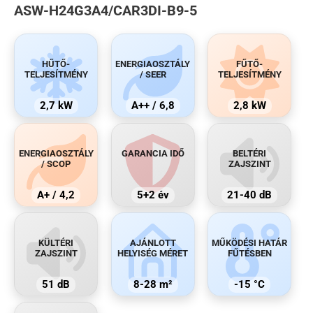
ASW-H24G3A4/CAR3DI-B9-5
HŰTŐ-
ENERGIAOSZTÁLY
FŰTŐ-
TELJESÍTMÉNY
/ SEER
TELJESÍTMÉNY
2,7 kW
A++ / 6,8
2,8 kW
ENERGIAOSZTÁLY
GARANCIA IDŐ
BELTÉRI
/ SCOP
ZAJSZINT
A+ / 4,2
5+2 év
21-40 dB
KÜLTÉRI
AJÁNLOTT
MŰKÖDÉSI HATÁR
ZAJSZINT
HELYISÉG MÉRET
FŰTÉSBEN
51 dB
8-28 m²
-15 °C