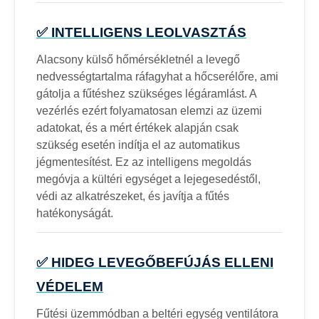
✅ INTELLIGENS LEOLVASZTÁS
Alacsony külső hőmérsékletnél a levegő
nedvességtartalma ráfagyhat a hőcserélőre, ami
gátolja a fűtéshez szükséges légáramlást. A
vezérlés ezért folyamatosan elemzi az üzemi
adatokat, és a mért értékek alapján csak
szükség esetén indítja el az automatikus
jégmentesítést. Ez az intelligens megoldás
megóvja a kültéri egységet a lejegesedéstől,
védi az alkatrészeket, és javítja a fűtés
hatékonyságát.
✅ HIDEG LEVEGŐBEFÚJÁS ELLENI
VÉDELEM
Fűtési üzemmódban a beltéri egység ventilátora