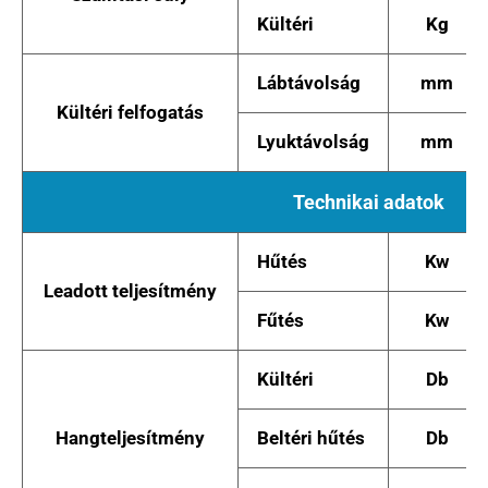
Kültéri
Kg
Lábtávolság
mm
Kültéri felfogatás
Lyuktávolság
mm
Technikai adatok
Hűtés
Kw
Leadott teljesítmény
Fűtés
Kw
Kültéri
Db
Hangteljesítmény
Beltéri hűtés
Db