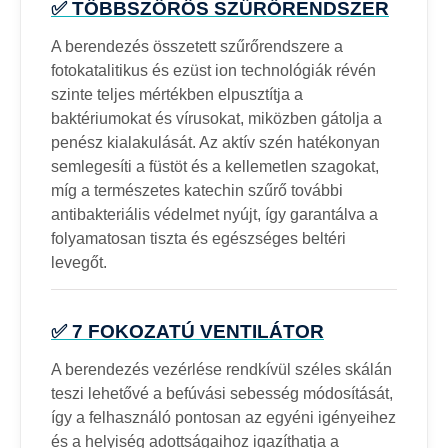
✅ TÖBBSZÖRÖS SZŰRŐRENDSZER
A berendezés összetett szűrőrendszere a
fotokatalitikus és ezüst ion technológiák révén
szinte teljes mértékben elpusztítja a
baktériumokat és vírusokat, miközben gátolja a
penész kialakulását. Az aktív szén hatékonyan
semlegesíti a füstöt és a kellemetlen szagokat,
míg a természetes katechin szűrő további
antibakteriális védelmet nyújt, így garantálva a
folyamatosan tiszta és egészséges beltéri
levegőt.
✅ 7 FOKOZATÚ VENTILÁTOR
A berendezés vezérlése rendkívül széles skálán
teszi lehetővé a befúvási sebesség módosítását,
így a felhasználó pontosan az egyéni igényeihez
és a helyiség adottságaihoz igazíthatja a