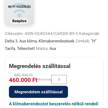
WI-FI VEZÉRLÉS
Beépítve
Cikkszám:
ASW-H24G3A4/CAR3DI-B9-5
Kategóriák:
Delta 3
,
Aux klíma
,
Klímaberendezések
Címkék:
"H"
Tarifa
,
Téliesített
Márka:
Aux
Megrendelés szállítással
465.446
Ft
460.000
Ft
Mennyiség
Megrendelem szállítással
A klímaberendezést beszerelés nélkül rendeli