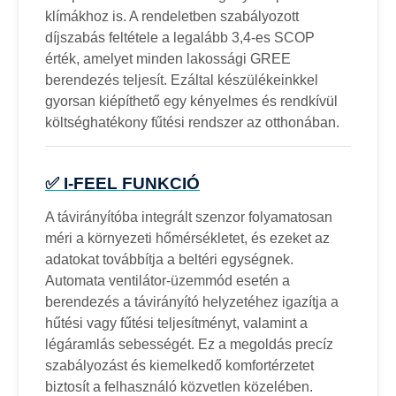
klímákhoz is. A rendeletben szabályozott
díjszabás feltétele a legalább 3,4-es SCOP
érték, amelyet minden lakossági GREE
berendezés teljesít. Ezáltal készülékeinkkel
gyorsan kiépíthető egy kényelmes és rendkívül
költséghatékony fűtési rendszer az otthonában.
✅ I-FEEL FUNKCIÓ
A távirányítóba integrált szenzor folyamatosan
méri a környezeti hőmérsékletet, és ezeket az
adatokat továbbítja a beltéri egységnek.
Automata ventilátor-üzemmód esetén a
berendezés a távirányító helyzetéhez igazítja a
hűtési vagy fűtési teljesítményt, valamint a
légáramlás sebességét. Ez a megoldás precíz
szabályozást és kiemelkedő komfortérzetet
biztosít a felhasználó közvetlen közelében.