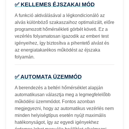
✅ KELLEMES ÉJSZAKAI MÓD
A funkció aktiválásával a légkondicionáló az
alvás különböző szakaszaihoz optimalizált, előre
programozott hőmérsékleti görbét követi. Ez a
vezérlés folyamatosan igazodik az emberi test
igényeihez, így biztosítva a pihentető alvást és
az energiatakarékos működést az éjszaka
folyamán.
✅ AUTOMATA ÜZEMMÓD
A berendezés a beltéri hőmérséklet alapján
automatikusan választja meg a legmegfelelőbb
működési üzemmódot. Fontos azonban
megjegyezni, hogy az automatikus vezérlés nem
minden helyiségtípus esetén nyújt maximális
hatékonyságot, így az egyedi igényekhez