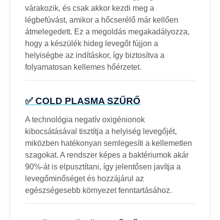
várakozik, és csak akkor kezdi meg a
légbefúvást, amikor a hőcserélő már kellően
átmelegedett. Ez a megoldás megakadályozza,
hogy a készülék hideg levegőt fújjon a
helyiségbe az indításkor, így biztosítva a
folyamatosan kellemes hőérzetet.
✅ COLD PLASMA SZŰRŐ
A technológia negatív oxigénionok
kibocsátásával tisztítja a helyiség levegőjét,
miközben hatékonyan semlegesíti a kellemetlen
szagokat. A rendszer képes a baktériumok akár
90%-át is elpusztítani, így jelentősen javítja a
levegőminőséget és hozzájárul az
egészségesebb környezet fenntartásához.