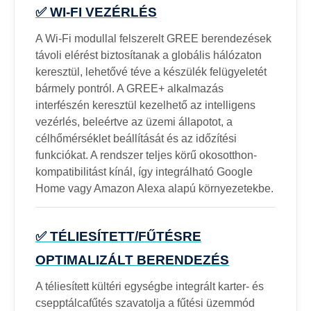
✅ WI-FI VEZÉRLÉS
A Wi-Fi modullal felszerelt GREE berendezések
távoli elérést biztosítanak a globális hálózaton
keresztül, lehetővé téve a készülék felügyeletét
bármely pontról. A GREE+ alkalmazás
interfészén keresztül kezelhető az intelligens
vezérlés, beleértve az üzemi állapotot, a
célhőmérséklet beállítását és az időzítési
funkciókat. A rendszer teljes körű okosotthon-
kompatibilitást kínál, így integrálható Google
Home vagy Amazon Alexa alapú környezetekbe.
✅ TÉLIESÍTETT/FŰTÉSRE
OPTIMALIZÁLT BERENDEZÉS
A téliesített kültéri egységbe integrált karter- és
csepptálcafűtés szavatolja a fűtési üzemmód