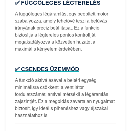
✅ FÜGGŐLEGES LÉGTERELÉS
A függőleges légáramlást egy beépített motor
szabályozza, amely lehetővé teszi a befúvás
irányának precíz beállítását. Ez a funkció
biztosítja a légterelés pontos kontrollját,
megakadályozva a közvetlen huzatot a
maximális kényelem érdekében.
✅ CSENDES ÜZEMMÓD
A funkció aktiválásával a beltéri egység
minimálisra csökkenti a ventilátor
fordulatszámát, amivel mérsékli a légáramlás
zajszintjét. Ez a megoldás zavartalan nyugalmat
biztosít, így ideális pihenéshez vagy éjszakai
használathoz is.