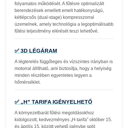
folyamatos működését. A fűtésre optimalizált
berendezések emellett emelt hatékonyságú,
kétlépcsős (dual-stage) kompresszorral
üzemelnek, amely technológia a legoptimálisabb
fűtési teljesítmény elérését teszi lehetővé.
✅ 3D LÉGÁRAM
A légterelés függőleges és vízszintes irányban is
motorral állítható, ami biztosítja, hogy a helyiség
minden részében egyenletes legyen a
hőmérséklet.
✅ „H” TARIFA IGÉNYELHETŐ
A környezetbarát fűtési megoldásokhoz
kidolgozott, kedvezményes „H-tarifa” október 15.
és április 15. között vehető igénybe split