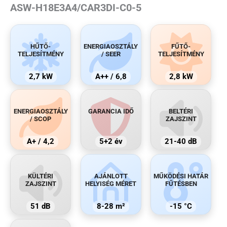
ASW-H18E3A4/CAR3DI-C0-5
HŰTŐ-
ENERGIAOSZTÁLY
FŰTŐ-
TELJESÍTMÉNY
/ SEER
TELJESÍTMÉNY
2,7 kW
A++ / 6,8
2,8 kW
ENERGIAOSZTÁLY
GARANCIA IDŐ
BELTÉRI
/ SCOP
ZAJSZINT
A+ / 4,2
5+2 év
21-40 dB
KÜLTÉRI
AJÁNLOTT
MŰKÖDÉSI HATÁR
ZAJSZINT
HELYISÉG MÉRET
FŰTÉSBEN
51 dB
8-28 m²
-15 °C