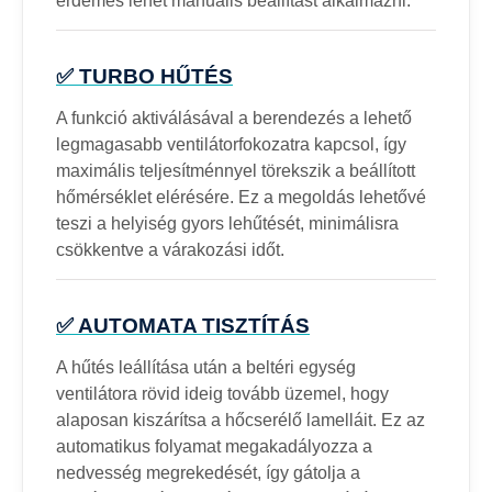
érdemes lehet manuális beállítást alkalmazni.
✅ TURBO HŰTÉS
A funkció aktiválásával a berendezés a lehető
legmagasabb ventilátorfokozatra kapcsol, így
maximális teljesítménnyel törekszik a beállított
hőmérséklet elérésére. Ez a megoldás lehetővé
teszi a helyiség gyors lehűtését, minimálisra
csökkentve a várakozási időt.
✅ AUTOMATA TISZTÍTÁS
A hűtés leállítása után a beltéri egység
ventilátora rövid ideig tovább üzemel, hogy
alaposan kiszárítsa a hőcserélő lamelláit. Ez az
automatikus folyamat megakadályozza a
nedvesség megrekedését, így gátolja a