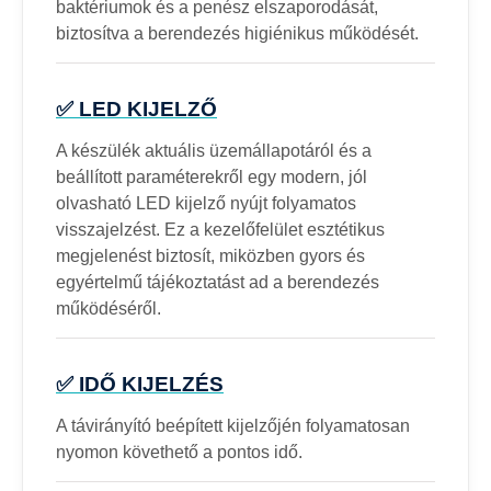
baktériumok és a penész elszaporodását,
biztosítva a berendezés higiénikus működését.
✅ LED KIJELZŐ
A készülék aktuális üzemállapotáról és a
beállított paraméterekről egy modern, jól
olvasható LED kijelző nyújt folyamatos
visszajelzést. Ez a kezelőfelület esztétikus
megjelenést biztosít, miközben gyors és
egyértelmű tájékoztatást ad a berendezés
működéséről.
✅ IDŐ KIJELZÉS
A távirányító beépített kijelzőjén folyamatosan
nyomon követhető a pontos idő.