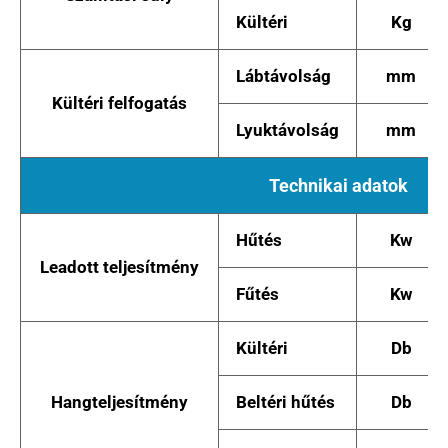
Kültéri
Kg
Lábtávolság
mm
Kültéri felfogatás
Lyuktávolság
mm
Technikai adatok
Hűtés
Kw
Leadott teljesítmény
Fűtés
Kw
Kültéri
Db
Hangteljesítmény
Beltéri hűtés
Db