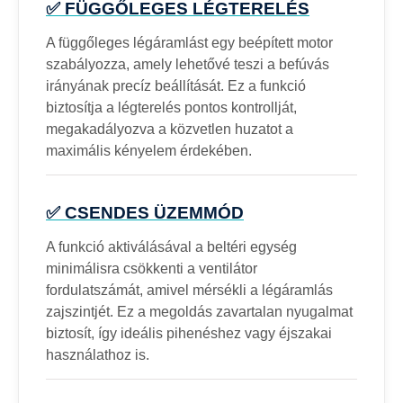
✅ FÜGGŐLEGES LÉGTERELÉS
A függőleges légáramlást egy beépített motor
szabályozza, amely lehetővé teszi a befúvás
irányának precíz beállítását. Ez a funkció
biztosítja a légterelés pontos kontrollját,
megakadályozva a közvetlen huzatot a
maximális kényelem érdekében.
✅ CSENDES ÜZEMMÓD
A funkció aktiválásával a beltéri egység
minimálisra csökkenti a ventilátor
fordulatszámát, amivel mérsékli a légáramlás
zajszintjét. Ez a megoldás zavartalan nyugalmat
biztosít, így ideális pihenéshez vagy éjszakai
használathoz is.