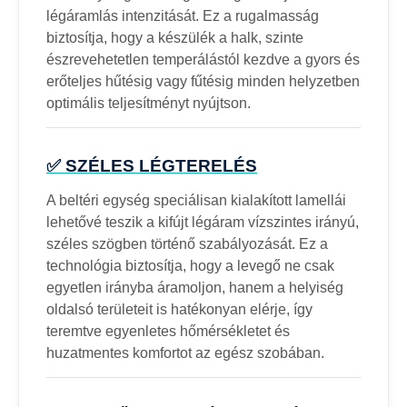
légáramlás intenzitását. Ez a rugalmasság
biztosítja, hogy a készülék a halk, szinte
észrevehetetlen temperálástól kezdve a gyors és
erőteljes hűtésig vagy fűtésig minden helyzetben
optimális teljesítményt nyújtson.
✅ SZÉLES LÉGTERELÉS
A beltéri egység speciálisan kialakított lamellái
lehetővé teszik a kifújt légáram vízszintes irányú,
széles szögben történő szabályozását. Ez a
technológia biztosítja, hogy a levegő ne csak
egyetlen irányba áramoljon, hanem a helyiség
oldalsó területeit is hatékonyan elérje, így
teremtve egyenletes hőmérsékletet és
huzatmentes komfortot az egész szobában.