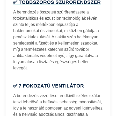
✅ TÖBBSZÖRÖS SZŰRŐRENDSZER
A berendezés összetett szűrőrendszere a
fotokatalitikus és ezüst ion technológiák révén
szinte teljes mértékben elpusztítja a
baktériumokat és vírusokat, miközben gátolja a
penész kialakulását. Az aktív szén hatékonyan
semlegesíti a füstöt és a kellemetlen szagokat,
míg a természetes katechin szűrő további
antibakteriális védelmet nyújt, így garantálva a
folyamatosan tiszta és egészséges beltéri
levegőt.
✅ 7 FOKOZATÚ VENTILÁTOR
A berendezés vezérlése rendkívül széles skálán
teszi lehetővé a befúvási sebesség módosítását,
így a felhasználó pontosan az egyéni igényeihez
és a helyiség adottságaihoz igazíthatja a