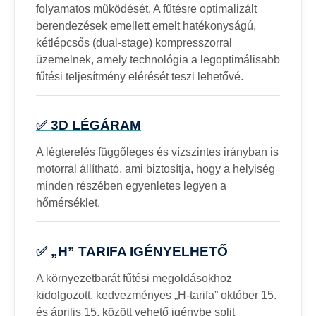
folyamatos működését. A fűtésre optimalizált
berendezések emellett emelt hatékonyságú,
kétlépcsős (dual-stage) kompresszorral
üzemelnek, amely technológia a legoptimálisabb
fűtési teljesítmény elérését teszi lehetővé.
✅ 3D LÉGÁRAM
A légterelés függőleges és vízszintes irányban is
motorral állítható, ami biztosítja, hogy a helyiség
minden részében egyenletes legyen a
hőmérséklet.
✅ „H” TARIFA IGÉNYELHETŐ
A környezetbarát fűtési megoldásokhoz
kidolgozott, kedvezményes „H-tarifa” október 15.
és április 15. között vehető igénybe split