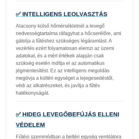
✅ INTELLIGENS LEOLVASZTÁS
Alacsony külső hőmérsékletnél a levegő
nedvességtartalma ráfagyhat a hőcserélőre, ami
gátolja a fűtéshez szükséges légáramlást. A
vezérlés ezért folyamatosan elemzi az üzemi
adatokat, és a mért értékek alapján csak
szükség esetén indítja el az automatikus
jégmentesítést. Ez az intelligens megoldás
megóvja a kültéri egységet a lejegesedéstől,
védi az alkatrészeket, és javítja a fűtés
hatékonyságát.
✅ HIDEG LEVEGŐBEFÚJÁS ELLENI
VÉDELEM
Fűtési üzemmódban a beltéri egység ventilátora