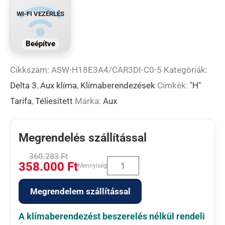
WI-FI VEZÉRLÉS
Beépítve
Cikkszám:
ASW-H18E3A4/CAR3DI-C0-5
Kategóriák:
Delta 3
,
Aux klíma
,
Klímaberendezések
Címkék:
"H"
Tarifa
,
Téliesített
Márka:
Aux
Megrendelés szállítással
360.283
Ft
358.000
Ft
Mennyiség
Megrendelem szállítással
A klímaberendezést beszerelés nélkül rendeli