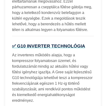
élettartamának megóvásához. Ezzel
párhuzamosan a csepptálca fűtése gátolja meg,
hogy a keletkező kondenzvíz belefagyjon a
kültéri egységbe. Ezek a megoldások teszik
lehetővé, hogy a berendezés a hűtés mellett
télen is alkalmas legyen a folyamatos fűtésre.
✅ G10 INVERTER TECHNOLÓGIA
Az inverteres működés alapja, hogy a
kompresszor folyamatosan üzemel, és
fordulatszámát mindig az aktuális hűtési vagy
fűtési igényhez igazítja. A Gree saját fejlesztésű
G10 technológiája lehetővé teszi a kompresszor
frekvenciájának egészen 1 Hz-ig történő
szabályozását, ami rendkívül pontos működést
és kiemelkedő energiahatékonyságot
eredményez.