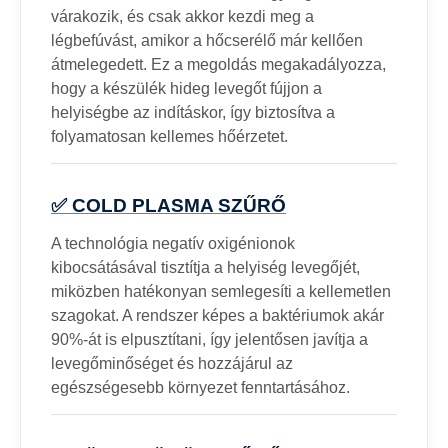
várakozik, és csak akkor kezdi meg a
légbefúvást, amikor a hőcserélő már kellően
átmelegedett. Ez a megoldás megakadályozza,
hogy a készülék hideg levegőt fújjon a
helyiségbe az indításkor, így biztosítva a
folyamatosan kellemes hőérzetet.
✅ COLD PLASMA SZŰRŐ
A technológia negatív oxigénionok
kibocsátásával tisztítja a helyiség levegőjét,
miközben hatékonyan semlegesíti a kellemetlen
szagokat. A rendszer képes a baktériumok akár
90%-át is elpusztítani, így jelentősen javítja a
levegőminőséget és hozzájárul az
egészségesebb környezet fenntartásához.