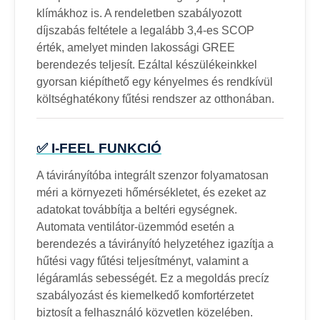
klímákhoz is. A rendeletben szabályozott
díjszabás feltétele a legalább 3,4-es SCOP
érték, amelyet minden lakossági GREE
berendezés teljesít. Ezáltal készülékeinkkel
gyorsan kiépíthető egy kényelmes és rendkívül
költséghatékony fűtési rendszer az otthonában.
✅ I-FEEL FUNKCIÓ
A távirányítóba integrált szenzor folyamatosan
méri a környezeti hőmérsékletet, és ezeket az
adatokat továbbítja a beltéri egységnek.
Automata ventilátor-üzemmód esetén a
berendezés a távirányító helyzetéhez igazítja a
hűtési vagy fűtési teljesítményt, valamint a
légáramlás sebességét. Ez a megoldás precíz
szabályozást és kiemelkedő komfortérzetet
biztosít a felhasználó közvetlen közelében.