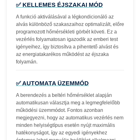
✅ KELLEMES ÉJSZAKAI MÓD
A funkció aktiválásával a légkondicionáló az
alvás különböző szakaszaihoz optimalizált, előre
programozott hőmérsékleti görbét követi. Ez a
vezérlés folyamatosan igazodik az emberi test
igényeihez, így biztosítva a pihentető alvást és
az energiatakarékos működést az éjszaka
folyamán.
✅ AUTOMATA ÜZEMMÓD
A berendezés a beltéri hőmérséklet alapján
automatikusan választja meg a legmegfelelőbb
működési üzemmódot. Fontos azonban
megjegyezni, hogy az automatikus vezérlés nem
minden helyiségtípus esetén nyújt maximális
hatékonyságot, így az egyedi igényekhez