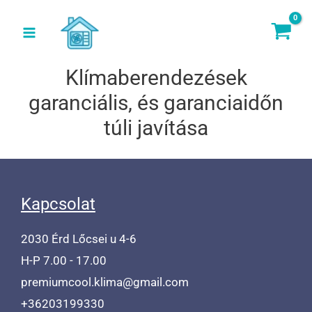
Skip
to
content
Klímaberendezések
garanciális, és garanciaidőn
túli javítása
Kapcsolat
2030 Érd Lőcsei u 4-6
H-P 7.00 - 17.00
premiumcool.klima@gmail.com
+36203199330